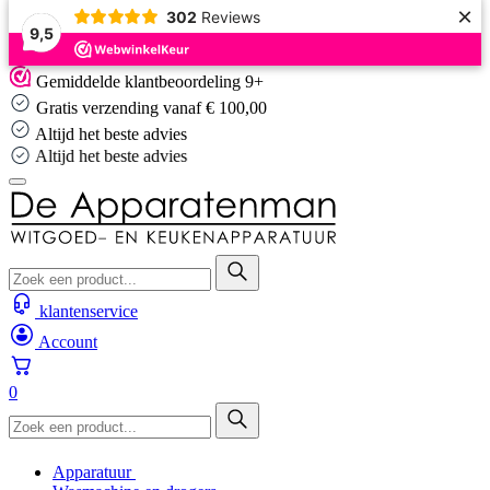
×
302
Reviews
9,5
Skip
Gemiddelde klantbeoordeling 9+
to
Gratis verzending vanaf € 100,00
content
Altijd het beste advies
Altijd het beste advies
klantenservice
Account
0
Apparatuur