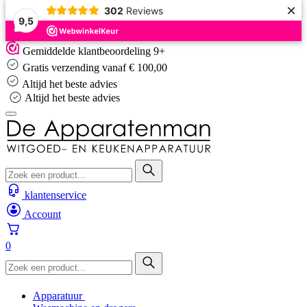
×
302
Reviews
9,5
Skip
Gemiddelde klantbeoordeling 9+
to
Gratis verzending vanaf € 100,00
content
Altijd het beste advies
Altijd het beste advies
klantenservice
Account
0
Apparatuur