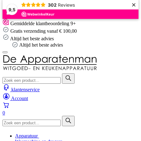
×
302
Reviews
9,5
Skip
Gemiddelde klantbeoordeling 9+
to
Gratis verzending vanaf € 100,00
content
Altijd het beste advies
Altijd het beste advies
klantenservice
Account
0
Apparatuur