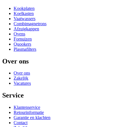
Kookplaten
Koelkasten
Vaatwassers
Combimagnetrons
Afzuigkappen
Ovens
Fornuizen
Quookers
Plasmafilters
Over ons
Over ons
Zakelijk
Vacatures
Service
Klantenservice
Retourinformatie
Garantie en klachten
Contact