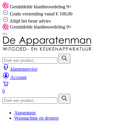
Skip
Gemiddelde klantbeoordeling 9+
to
Gratis verzending vanaf € 100,00
content
Altijd het beste advies
Gemiddelde klantbeoordeling 9+
klantenservice
Account
0
Apparatuur
Wasmachine en drogers