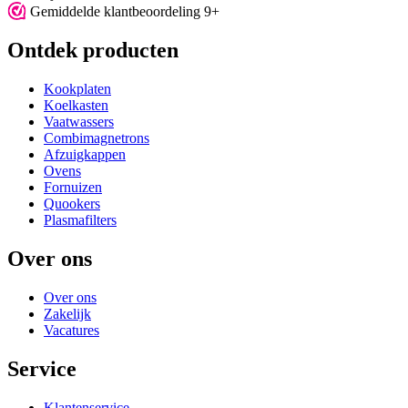
Gemiddelde klantbeoordeling 9+
Ontdek producten
Kookplaten
Koelkasten
Vaatwassers
Combimagnetrons
Afzuigkappen
Ovens
Fornuizen
Quookers
Plasmafilters
Over ons
Over ons
Zakelijk
Vacatures
Service
Klantenservice