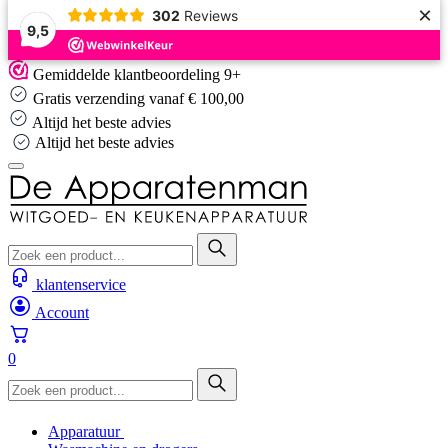
×
302
Reviews
9,5
Skip
Gemiddelde klantbeoordeling 9+
to
Gratis verzending vanaf € 100,00
content
Altijd het beste advies
Altijd het beste advies
klantenservice
Account
0
Apparatuur