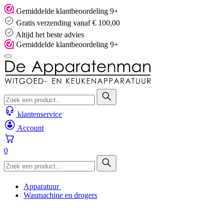
Skip
Gemiddelde klantbeoordeling 9+
to
Gratis verzending vanaf € 100,00
content
Altijd het beste advies
Gemiddelde klantbeoordeling 9+
klantenservice
Account
0
Apparatuur
Wasmachine en drogers