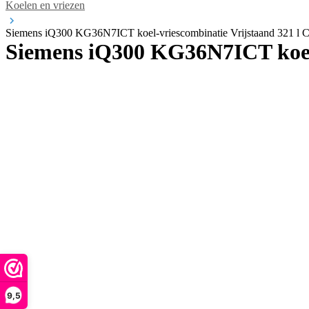
Koelen en vriezen
Siemens iQ300 KG36N7ICT koel-vriescombinatie Vrijstaand 321 l C 
Siemens iQ300 KG36N7ICT koel-v
9,5