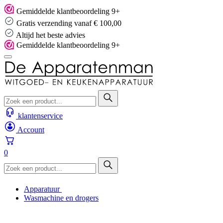
Skip
Gemiddelde klantbeoordeling 9+
to
Gratis verzending vanaf € 100,00
content
Altijd het beste advies
Gemiddelde klantbeoordeling 9+
klantenservice
Account
0
Apparatuur
Wasmachine en drogers