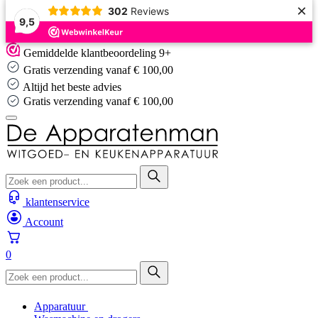
×
302
Reviews
9,5
Skip
Gemiddelde klantbeoordeling 9+
to
Gratis verzending vanaf € 100,00
content
Altijd het beste advies
Altijd het beste advies
…
klantenservice
Account
0
Apparatuur