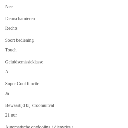
Nee
Deurscharnieren
Rechts
Soort bediening
Touch
Geluidsemissieklasse
A
Super Cool functie
Ja
Bewaartijd bij stroomuitval
21 uur
Automatische ontdooiing ( diepvries )