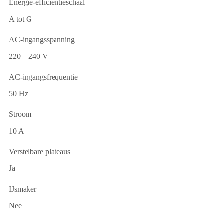
Energie-efficiëntieschaal
A tot G
AC-ingangsspanning
220 – 240 V
AC-ingangsfrequentie
50 Hz
Stroom
10 A
Verstelbare plateaus
Ja
IJsmaker
Nee