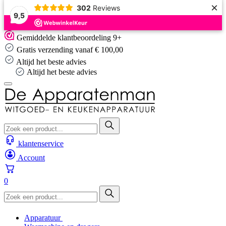
×
302
Reviews
9,5
Skip
Gemiddelde klantbeoordeling 9+
to
Gratis verzending vanaf € 100,00
content
Altijd het beste advies
Altijd het beste advies
klantenservice
Account
0
Apparatuur