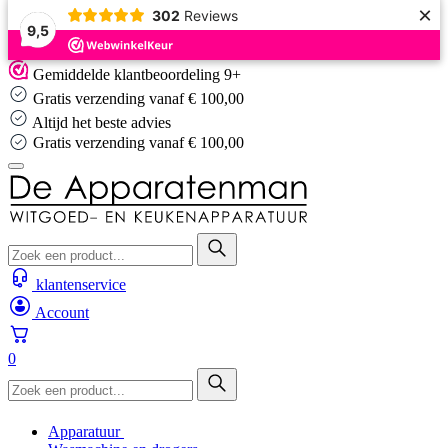
×
302
Reviews
9,5
Skip
Gemiddelde klantbeoordeling 9+
to
Gratis verzending vanaf € 100,00
content
Altijd het beste advies
Altijd het beste advies
klantenservice
Account
0
Apparatuur