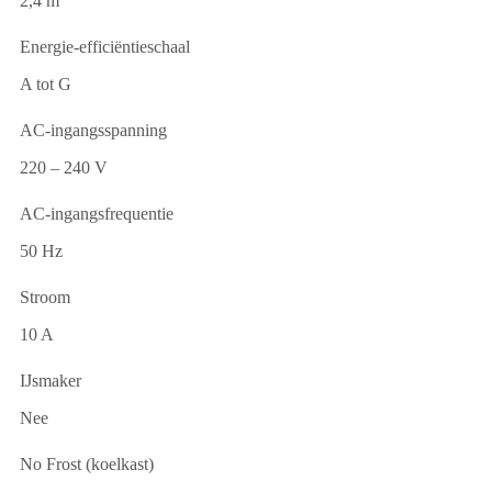
2,4 m
Energie-efficiëntieschaal
A tot G
AC-ingangsspanning
220 – 240 V
AC-ingangsfrequentie
50 Hz
Stroom
10 A
IJsmaker
Nee
No Frost (koelkast)