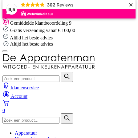
×
302
Reviews
9,5
Skip
Gemiddelde klantbeoordeling 9+
to
Gratis verzending vanaf € 100,00
content
Altijd het beste advies
Altijd het beste advies
klantenservice
Account
0
Apparatuur