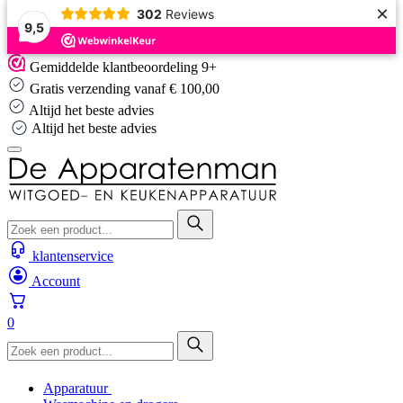
×
302
Reviews
9,5
Skip
Gemiddelde klantbeoordeling 9+
to
Gratis verzending vanaf € 100,00
content
Altijd het beste advies
Altijd het beste advies
klantenservice
Account
0
Apparatuur