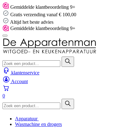
Skip
Gemiddelde klantbeoordeling 9+
to
Gratis verzending vanaf € 100,00
content
Altijd het beste advies
Gemiddelde klantbeoordeling 9+
klantenservice
Account
0
Apparatuur
Wasmachine en drogers