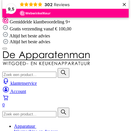
×
302
Reviews
9,5
Skip
Gemiddelde klantbeoordeling 9+
to
Gratis verzending vanaf € 100,00
content
Altijd het beste advies
Altijd het beste advies
klantenservice
Account
0
Apparatuur