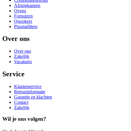
Combimagnetrons
Afzuigkappen
Ovens
Fornuizen
Quookers
Plasmafilters
Over ons
Over ons
Zakelijk
Vacatures
Service
Klantenservice
Retourinformatie
Garantie en klachten
Contact
Zakelijk
Wil je ons volgen?