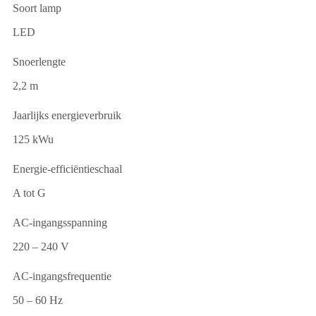
Soort lamp
LED
Snoerlengte
2,2 m
Jaarlijks energieverbruik
125 kWu
Energie-efficiëntieschaal
A tot G
AC-ingangsspanning
220 – 240 V
AC-ingangsfrequentie
50 – 60 Hz