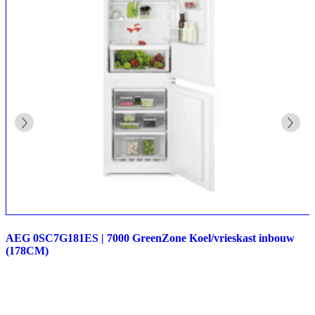
AEG 0SC7G181ES | 7000 GreenZone Koel/vrieskast inbouw
(178CM)