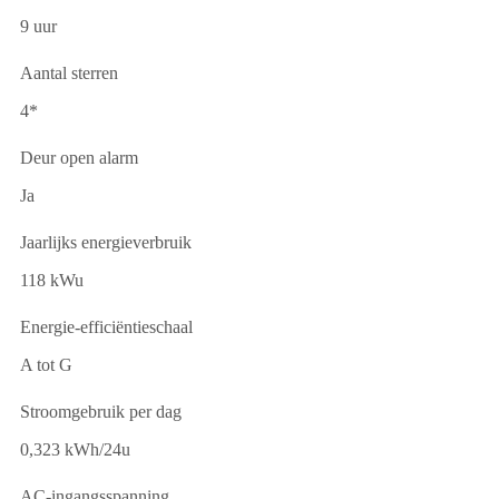
9 uur
Aantal sterren
4*
Deur open alarm
Ja
Jaarlijks energieverbruik
118 kWu
Energie-efficiëntieschaal
A tot G
Stroomgebruik per dag
0,323 kWh/24u
AC-ingangsspanning