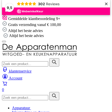
×
302
Reviews
9,5
Skip
Gemiddelde klantbeoordeling 9+
to
Gratis verzending vanaf € 100,00
content
Altijd het beste advies
Altijd het beste advies
klantenservice
Account
0
Apparatuur