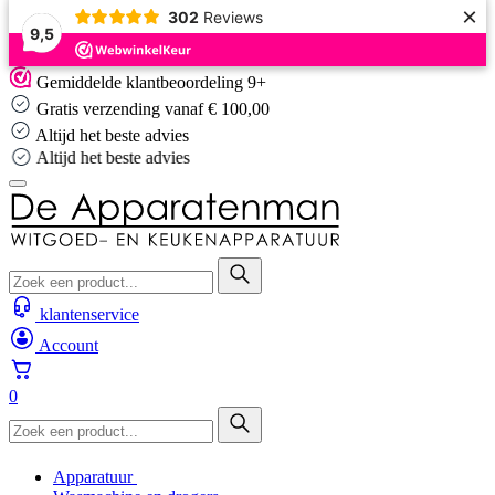
×
302
Reviews
9,5
Skip
Gemiddelde klantbeoordeling 9+
to
Gratis verzending vanaf € 100,00
content
Altijd het beste advies
Altijd het beste advies
klantenservice
Account
0
Apparatuur