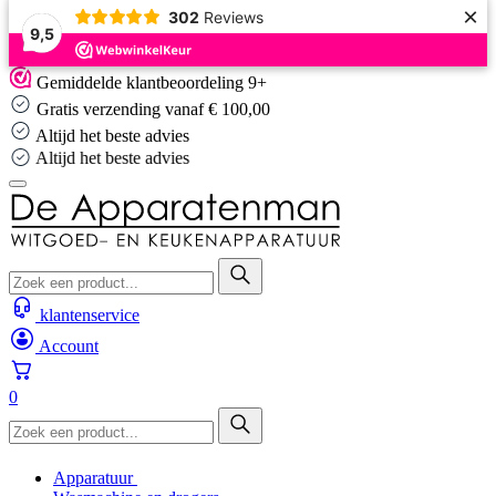
×
302
Reviews
9,5
Skip
Gemiddelde klantbeoordeling 9+
to
Gratis verzending vanaf € 100,00
content
Altijd het beste advies
Altijd het beste advies
klantenservice
Account
0
Apparatuur