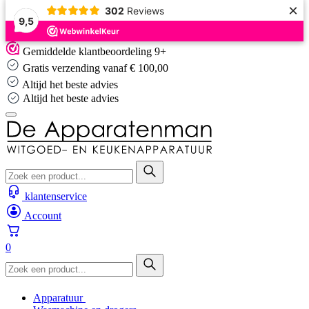
×
302
Reviews
9,5
Skip
Gemiddelde klantbeoordeling 9+
to
Gratis verzending vanaf € 100,00
content
Altijd het beste advies
Altijd het beste advies
klantenservice
Account
0
Apparatuur