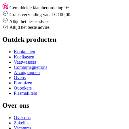
Gemiddelde klantbeoordeling 9+
Gratis verzending vanaf € 100,00
Altijd het beste advies
Altijd het beste advies
Ontdek producten
Kookplaten
Koelkasten
Vaatwassers
Combimagnetrons
Afzuigkappen
Ovens
Fornuizen
Quookers
Plasmafilters
Over ons
Over ons
Zakelijk
Vacatures