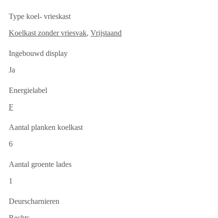
Type koel- vrieskast
Koelkast zonder vriesvak
,
Vrijstaand
Ingebouwd display
Ja
Energielabel
F
Aantal planken koelkast
6
Aantal groente lades
1
Deurscharnieren
Rechts