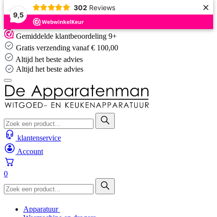
×
302
Reviews
9,5
Skip
Gemiddelde klantbeoordeling 9+
to
Gratis verzending vanaf € 100,00
content
Altijd het beste advies
Altijd het beste advies
klantenservice
Account
0
Apparatuur