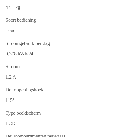
47,1 kg
Soort bediening
Touch
Stroomgebruik per dag
0,378 kWh/24u
Stroom
1,2 A
Deur openingshoek
115°
Type beeldscherm
LCD
Deurcompartimenten materiaal