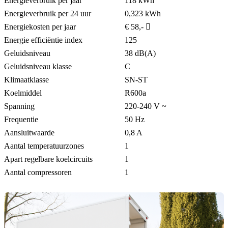
Energieverbruik per jaar
118 kWh
Energieverbruik per 24 uur
0,323 kWh
Energiekosten per jaar
€ 58,-
Energie efficiëntie index
125
Geluidsniveau
38 dB(A)
Geluidsniveau klasse
C
Klimaatklasse
SN-ST
Koelmiddel
R600a
Spanning
220-240 V ~
Frequentie
50 Hz
Aansluitwaarde
0,8 A
Aantal temperatuurzones
1
Apart regelbare koelcircuits
1
Aantal compressoren
1