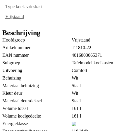
Type koel- vrieskast
Vrijstaand
Beschrijving
Hoofdgroep
Vrijstaand
Artikelnummer
T 1810-22
EAN nummer
4016803065371
Subgroep
Tafelmodel koelkasten
Uitvoering
Comfort
Behuizing
Wit
Materiaal behuizing
Staal
Kleur deur
Wit
Materiaal deur/deksel
Staal
Volume totaal
161 l
Volume koelgedeelte
161 l
Energieklasse