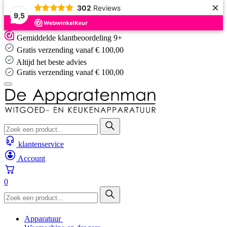
×
302
Reviews
9,5
Skip
Gemiddelde klantbeoordeling 9+
to
Gratis verzending vanaf € 100,00
content
Altijd het beste advies
Altijd het beste advies
klantenservice
Account
0
Apparatuur