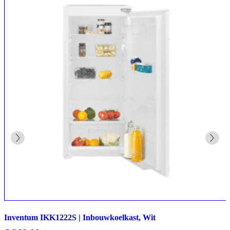
Inventum IKK1222S | Inbouwkoelkast, Wit