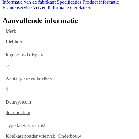
Informatie van de fabrikant
Specificaties
Product informatie
Klantenservice
Verzendinformatie
Gerelateerd
Aanvullende informatie
Merk
Liebherr
Ingebouwd display
Ja
Aantal planken koelkast
4
Deursysteem
deur op deur
Type koel- vrieskast
Koelkast zonder vriesvak
,
Onderbouw