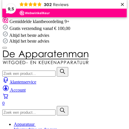
×
302
Reviews
9,5
Skip
Gemiddelde klantbeoordeling 9+
to
Gratis verzending vanaf € 100,00
content
Altijd het beste advies
Altijd het beste advies
klantenservice
Account
0
Apparatuur