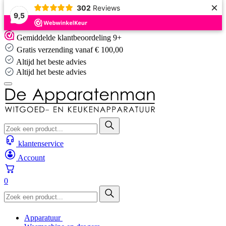
×
302
Reviews
9,5
Skip
Gemiddelde klantbeoordeling 9+
to
Gratis verzending vanaf € 100,00
content
Altijd het beste advies
Gemiddelde klantbeoordeling 9+
klantenservice
Account
0
Apparatuur