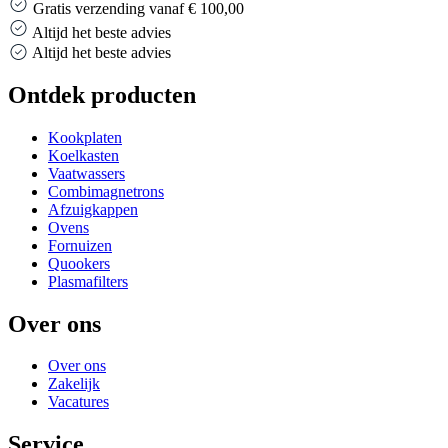
Gratis verzending vanaf € 100,00
Altijd het beste advies
Gemiddelde klantbeoordeling 9+
Ontdek producten
Kookplaten
Koelkasten
Vaatwassers
Combimagnetrons
Afzuigkappen
Ovens
Fornuizen
Quookers
Plasmafilters
Over ons
Over ons
Zakelijk
Vacatures
Service