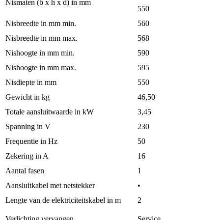
Nismaten (b x h x d) in mm
550
Nisbreedte in mm min.
560
Nisbreedte in mm max.
568
Nishoogte in mm min.
590
Nishoogte in mm max.
595
Nisdiepte in mm
550
Gewicht in kg
46,50
Totale aansluitwaarde in kW
3,45
Spanning in V
230
Frequentie in Hz
50
Zekering in A
16
Aantal fasen
1
Aansluitkabel met netstekker
•
Lengte van de elektriciteitskabel in m
2
Verlichting vervangen
Service