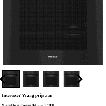
Interesse? Vraag prijs aan
(Bereikbaar ma-vrij 09:00 – 17:00)