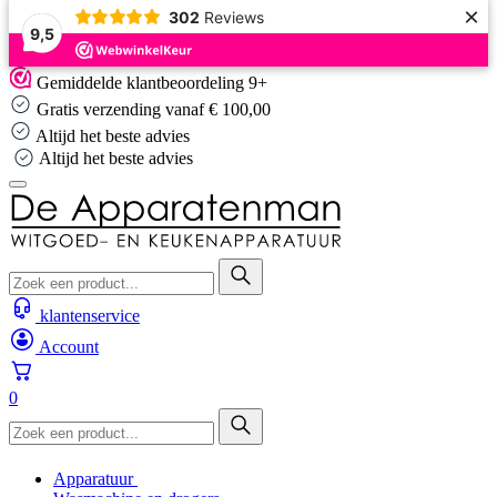
×
302
Reviews
9,5
Skip
Gemiddelde klantbeoordeling 9+
to
Gratis verzending vanaf € 100,00
content
Altijd het beste advies
Altijd het beste advies
klantenservice
Account
0
Apparatuur