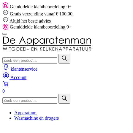
Skip
Gemiddelde klantbeoordeling 9+
to
Gratis verzending vanaf € 100,00
content
Altijd het beste advies
Gemiddelde klantbeoordeling 9+
klantenservice
Account
0
Apparatuur
Wasmachine en drogers