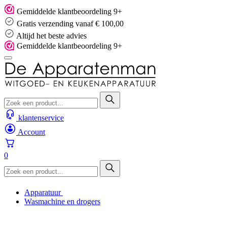
Skip
Gemiddelde klantbeoordeling 9+
to
Gratis verzending vanaf € 100,00
content
Altijd het beste advies
Gemiddelde klantbeoordeling 9+
klantenservice
Account
0
Apparatuur
Wasmachine en drogers