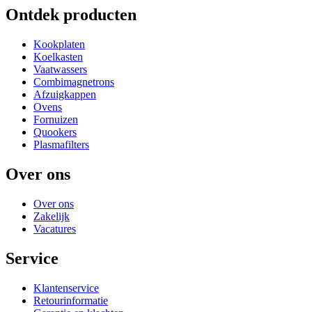
Ontdek producten
Kookplaten
Koelkasten
Vaatwassers
Combimagnetrons
Afzuigkappen
Ovens
Fornuizen
Quookers
Plasmafilters
Over ons
Over ons
Zakelijk
Vacatures
Service
Klantenservice
Retourinformatie