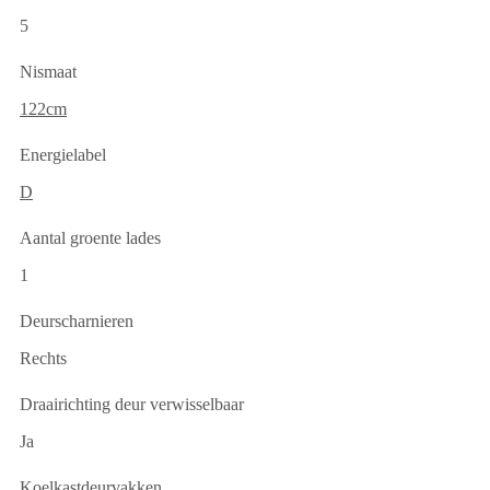
5
Nismaat
122cm
Energielabel
D
Aantal groente lades
1
Deurscharnieren
Rechts
Draairichting deur verwisselbaar
Ja
Koelkastdeurvakken