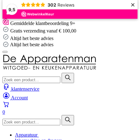
×
302
Reviews
9,5
Skip
Gemiddelde klantbeoordeling 9+
to
Gratis verzending vanaf € 100,00
content
Altijd het beste advies
Altijd het beste advies
klantenservice
Account
0
Apparatuur