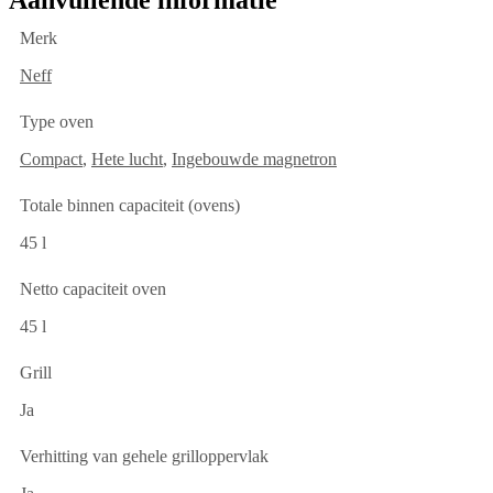
Merk
Neff
Type oven
Compact
,
Hete lucht
,
Ingebouwde magnetron
Totale binnen capaciteit (ovens)
45 l
Netto capaciteit oven
45 l
Grill
Ja
Verhitting van gehele grilloppervlak