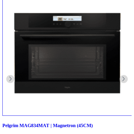
Pelgrim MAG834MAT | Magnetron (45CM)