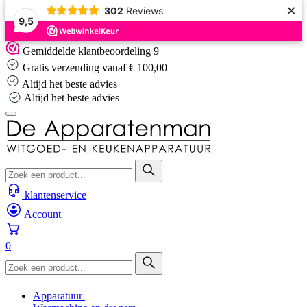
×
302
Reviews
9,5
Skip
Gemiddelde klantbeoordeling 9+
to
Gratis verzending vanaf € 100,00
content
Altijd het beste advies
Altijd het beste advies
klantenservice
Account
0
Apparatuur