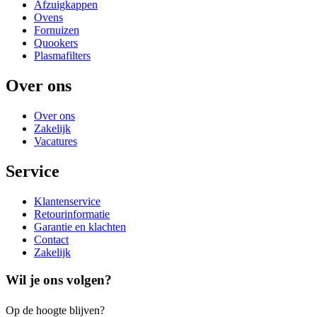
Afzuigkappen
Ovens
Fornuizen
Quookers
Plasmafilters
Over ons
Over ons
Zakelijk
Vacatures
Service
Klantenservice
Retourinformatie
Garantie en klachten
Contact
Zakelijk
Wil je ons volgen?
Op de hoogte blijven?