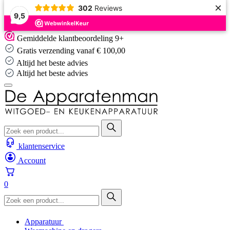
×
302
Reviews
9,5
Skip
Gemiddelde klantbeoordeling 9+
to
Gratis verzending vanaf € 100,00
content
Altijd het beste advies
Gemiddelde klantbeoordeling 9+
klantenservice
Account
0
Apparatuur