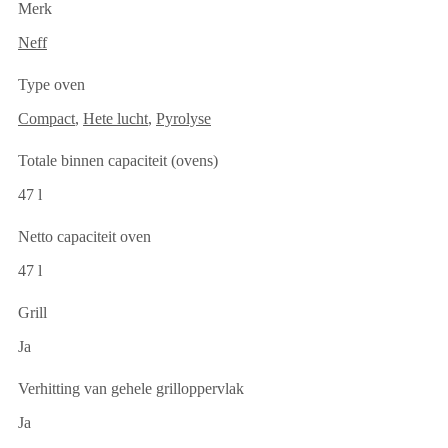
Merk
Neff
Type oven
Compact
,
Hete lucht
,
Pyrolyse
Totale binnen capaciteit (ovens)
47 l
Netto capaciteit oven
47 l
Grill
Ja
Verhitting van gehele grilloppervlak
Ja