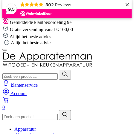
×
302
Reviews
9,5
Skip
Gemiddelde klantbeoordeling 9+
to
Gratis verzending vanaf € 100,00
content
Altijd het beste advies
Altijd het beste advies
klantenservice
Account
0
Apparatuur