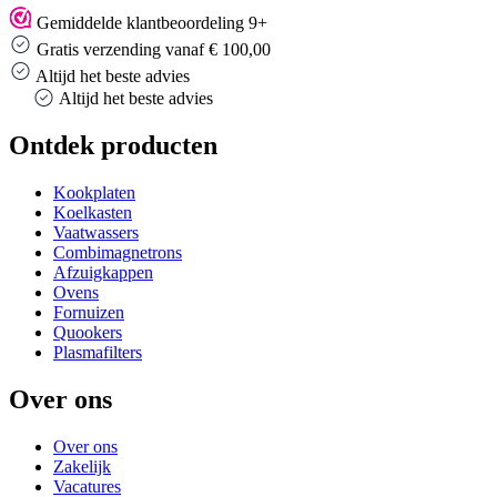
Gemiddelde klantbeoordeling 9+
Gratis verzending vanaf € 100,00
Altijd het beste advies
Altijd het beste advies
Ontdek producten
Kookplaten
Koelkasten
Vaatwassers
Combimagnetrons
Afzuigkappen
Ovens
Fornuizen
Quookers
Plasmafilters
Over ons
Over ons
Zakelijk
Vacatures