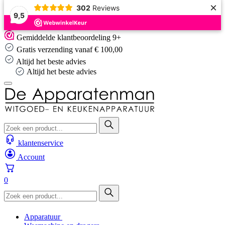
×
302
Reviews
9,5
Skip
Gemiddelde klantbeoordeling 9+
to
Gratis verzending vanaf € 100,00
content
Altijd het beste advies
Altijd het beste advies
klantenservice
Account
0
Apparatuur