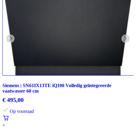
Siemens | SN61IX13TE iQ100 Volledig geïntegreerde
vaatwasser 60 cm
€
495,00
Op voorraad
+