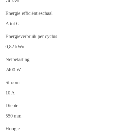
74 kWu
Energie-efficiëntieschaal
A tot G
Energieverbruik per cyclus
0,82 kWu
Netbelasting
2400 W
Stroom
10 A
Diepte
550 mm
Hoogte