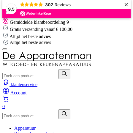
×
302
Reviews
9,5
Skip
Gemiddelde klantbeoordeling 9+
to
Gratis verzending vanaf € 100,00
content
Altijd het beste advies
Altijd het beste advies
klantenservice
Account
0
Apparatuur