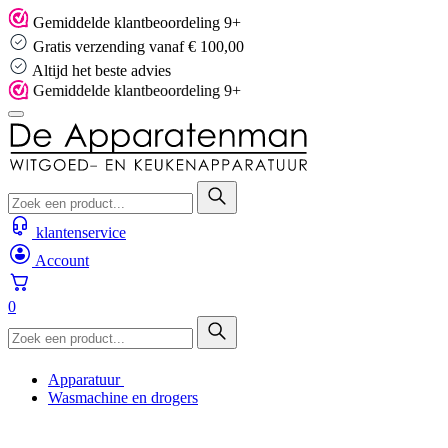
Skip
Gemiddelde klantbeoordeling 9+
to
Gratis verzending vanaf € 100,00
content
Altijd het beste advies
Gemiddelde klantbeoordeling 9+
klantenservice
Account
0
Apparatuur
Wasmachine en drogers