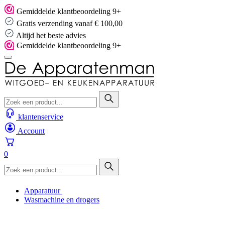
Skip
Gemiddelde klantbeoordeling 9+
to
Gratis verzending vanaf € 100,00
content
Altijd het beste advies
Gemiddelde klantbeoordeling 9+
klantenservice
Account
0
Apparatuur
Wasmachine en drogers