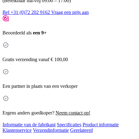
(Bereikbaar ma-vrij 09:00 – 17:00)
Bel +31 (0)72 202 9162
Vraag een prijs aan
Beoordeeld als
een 9+
Gratis
verzending vanaf € 100,00
Een partner in plaats van een verkoper
Ergens anders goedkoper?
Neem contact op!
Informatie van de fabrikant
Specificaties
Product informatie
Klantenservice
Verzendinformatie
Gerelateerd