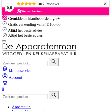
×
302
Reviews
9,5
Skip
Gemiddelde klantbeoordeling 9+
to
Gratis verzending vanaf € 100,00
content
Altijd het beste advies
Altijd het beste advies
klantenservice
Account
0
Apparatuur