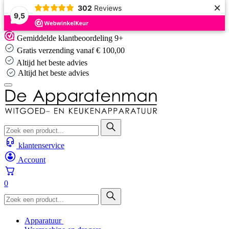
×
302
Reviews
9,5
Skip
Gemiddelde klantbeoordeling 9+
to
Gratis verzending vanaf € 100,00
content
Altijd het beste advies
Altijd het beste advies
klantenservice
Account
0
Apparatuur