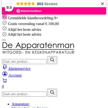
×
302
Reviews
9,5
Skip
Gemiddelde klantbeoordeling 9+
to
Gratis verzending vanaf € 100,00
content
Altijd het beste advies
Altijd het beste advies
klantenservice
Account
0
Apparatuur