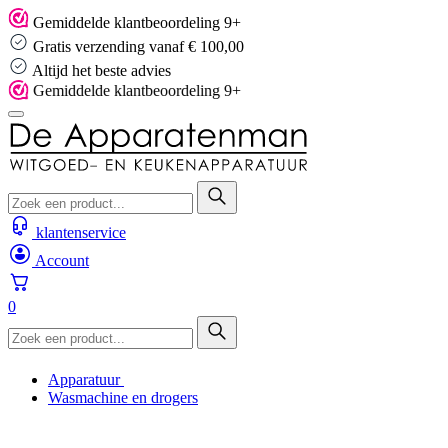
Skip
Gemiddelde klantbeoordeling 9+
to
Gratis verzending vanaf € 100,00
content
Altijd het beste advies
Gemiddelde klantbeoordeling 9+
klantenservice
Account
0
Apparatuur
Wasmachine en drogers