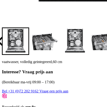
vaatwasser, volledig geintegreerd,60 cm
Interesse? Vraag prijs aan
(Bereikbaar ma-vrij 09:00 – 17:00)
Bel +31 (0)72 202 9162
Vraag een prijs aan
Beoordeeld als
een 9+