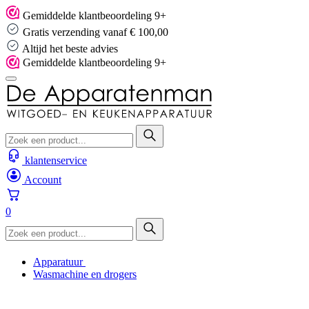
Skip
Gemiddelde klantbeoordeling 9+
to
Gratis verzending vanaf € 100,00
content
Altijd het beste advies
Gemiddelde klantbeoordeling 9+
klantenservice
Account
0
Apparatuur
Wasmachine en drogers