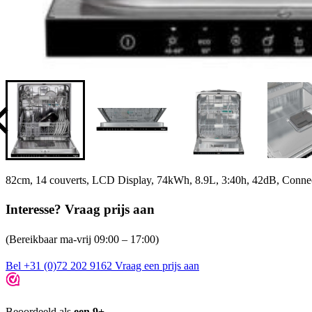
82cm, 14 couverts, LCD Display, 74kWh, 8.9L, 3:40h, 42dB, Conne
Interesse? Vraag prijs aan
(Bereikbaar ma-vrij 09:00 – 17:00)
Bel +31 (0)72 202 9162
Vraag een prijs aan
Beoordeeld als
een 9+