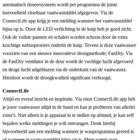
automatisch doseersysteem wordt per programma de juiste
hoeveelheid vloeibaar vaatwasmiddel afgegeven. Via de
ConnectLife app krijg je een melding wanneer het vaatwasmiddel
bijna op is. Door de LED verlichting in de kuip heb je goed zicht.
Ook de vuilste pannen en schalen worden schoon door de extra
krachtige turbosproeiers onderin de kuip. Tevens is deze vaatwasser
voorzien van een nieuwe innovatieve droogmethode; FanDry. Via
de FanDry ventilator in de deur wordt de vochtige lucht afgevoerd
en droge lucht uitgeblazen via de onderkant van de vaatwasser.
Hierdoor wordt de droogkwaliteit significant verhoogd.
ConnectLife
Altijd en overal inzicht en inspiratie. Via onze ConnectLife app heb
je jouw vaatwasser altijd in de hand en kan je profiteren van allerlei
extra’s. Niet alleen is je apparaat in te stellen op afstand, je kan zelf
bepalen welke meldingen je wilt ontvangen. Denk hierbij
bijvoorbeeld aan een melding wanneer je wasprogramma gereed is
of wanneer je vaatwasmiddel bijna op is. Meer weten over