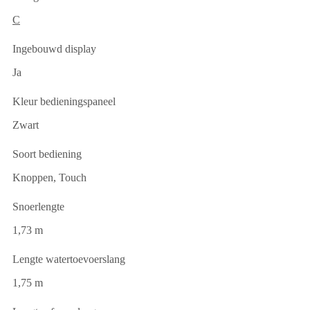
C
Ingebouwd display
Ja
Kleur bedieningspaneel
Zwart
Soort bediening
Knoppen, Touch
Snoerlengte
1,73 m
Lengte watertoevoerslang
1,75 m