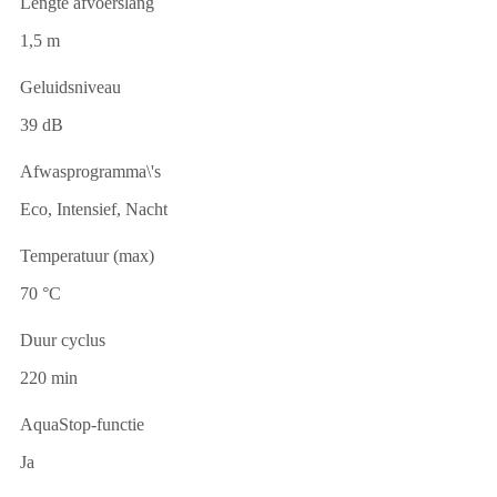
Lengte afvoerslang
1,5 m
Geluidsniveau
39 dB
Afwasprogramma\'s
Eco, Intensief, Nacht
Temperatuur (max)
70 °C
Duur cyclus
220 min
AquaStop-functie
Ja