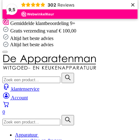
×
302
Reviews
9,5
Skip
Gemiddelde klantbeoordeling 9+
to
Gratis verzending vanaf € 100,00
content
Altijd het beste advies
Altijd het beste advies
klantenservice
Account
0
Apparatuur