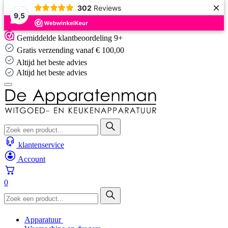
×
302
Reviews
9,5
Skip
Gemiddelde klantbeoordeling 9+
to
Gratis verzending vanaf € 100,00
content
Altijd het beste advies
Altijd het beste advies
klantenservice
Account
0
Apparatuur