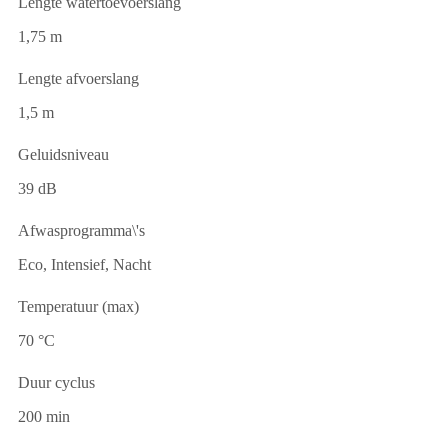
Lengte watertoevoerslang
1,75 m
Lengte afvoerslang
1,5 m
Geluidsniveau
39 dB
Afwasprogramma\'s
Eco, Intensief, Nacht
Temperatuur (max)
70 °C
Duur cyclus
200 min