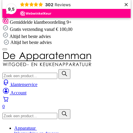
×
302
Reviews
9,5
Skip
Gemiddelde klantbeoordeling 9+
to
Gratis verzending vanaf € 100,00
content
Altijd het beste advies
Altijd het beste advies
klantenservice
Account
0
Apparatuur