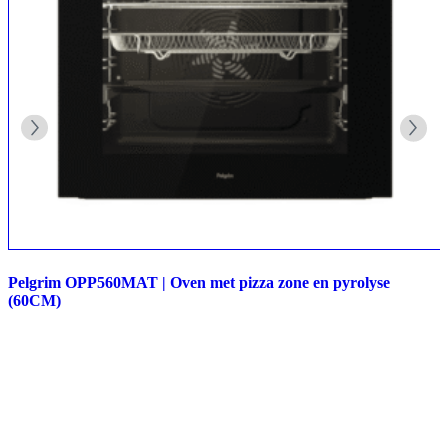
Pelgrim OPP560MAT | Oven met pizza zone en pyrolyse
(60CM)