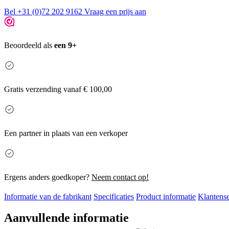
Bel +31 (0)72 202 9162
Vraag een prijs aan
Beoordeeld als
een 9+
Gratis
verzending vanaf € 100,00
Een partner in plaats van een verkoper
Ergens anders goedkoper?
Neem contact op!
Informatie van de fabrikant
Specificaties
Product informatie
Klantense
Aanvullende informatie