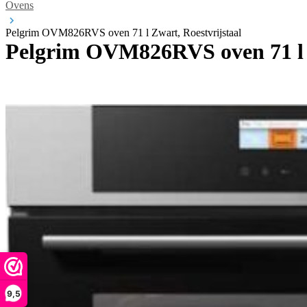
Ovens
Pelgrim OVM826RVS oven 71 l Zwart, Roestvrijstaal
Pelgrim OVM826RVS oven 71 l Z
9,5