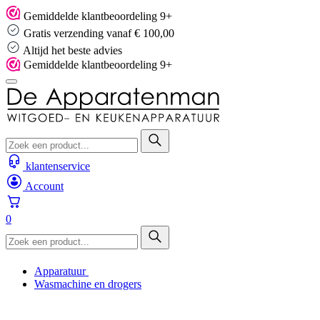
Skip
Gemiddelde klantbeoordeling 9+
to
Gratis verzending vanaf € 100,00
content
Altijd het beste advies
Gemiddelde klantbeoordeling 9+
klantenservice
Account
0
Apparatuur
Wasmachine en drogers