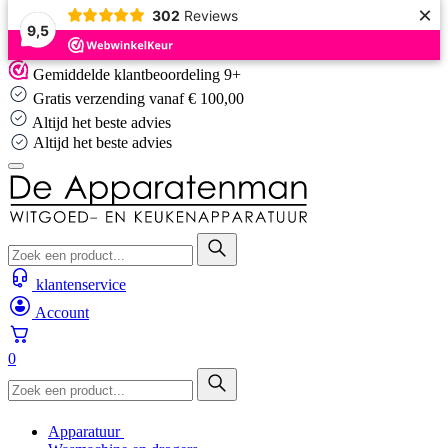
×
302
Reviews
9,5
Skip
Gemiddelde klantbeoordeling 9+
to
Gratis verzending vanaf € 100,00
content
Altijd het beste advies
Altijd het beste advies
klantenservice
Account
0
Apparatuur