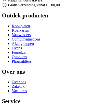
Altijd het beste advies
Gratis verzending vanaf € 100,00
Ontdek producten
Kookplaten
Koelkasten
Vaatwassers
Combimagnetrons
Afzuigkappen
Ovens
Fornuizen
Quookers
Plasmafilters
Over ons
Over ons
Zakelijk
Vacatures
Service