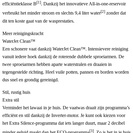
[1]
efficiëntieklasse B
. Dankzij het innovatieve All-in-one-reservoir
[2]
verbruikt het minder stroom en slechts 9,4 liter water
zonder dat
dit ten koste gaat van de wasprestaties.
Meer reinigingskracht
WaterJet Clean™
Een schonere vaat dankzij WaterJet Clean™. Intensievere reiniging
vanuit iedere hoek dankzij de roterende dubbele sproeiarmen. De
twee sproeiarmen hebben aparte waterstralen en draaien in
tegengestelde richting. Heel vuile potten, pannen en borden worden
dus snel en grondig gereinigd.
Stil, rustig huis
Extra stil
Verminder het lawaai in je huis. De vaatwas draait zijn programma’s
efficiënt en stil dankzij de Inverter-motor. Je kunt ook kiezen voor
het Extra Silence-programma dat iets langer duurt, maar 2 decibel
[3]
minder geluid maakt dan het ECO-programma
. Zo is het in je huis