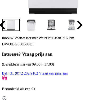
Inbouw Vaatwasser met WaterJet Clean™ 60cm
DW60BG850B00ET
Interesse? Vraag prijs aan
(Bereikbaar ma-vrij 09:00 – 17:00)
Bel +31 (0)72 202 9162
Vraag een prijs aan
Beoordeeld als
een 9+