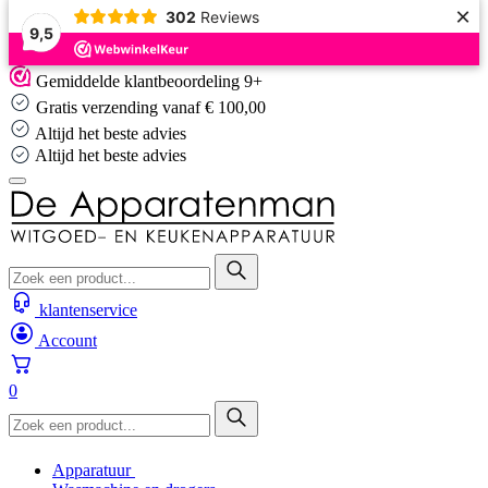
×
302
Reviews
9,5
Skip
Gemiddelde klantbeoordeling 9+
to
Gratis verzending vanaf € 100,00
content
Altijd het beste advies
Altijd het beste advies
klantenservice
Account
0
Apparatuur