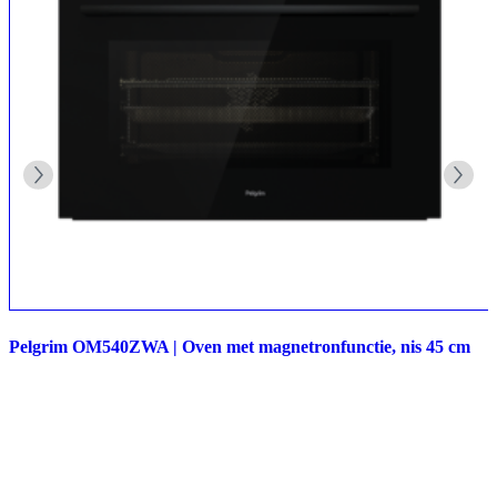
Pelgrim OM540ZWA | Oven met magnetronfunctie, nis 45 cm