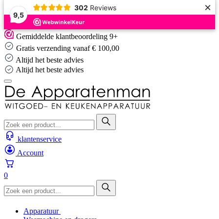
×
302
Reviews
9,5
Skip
Gemiddelde klantbeoordeling 9+
to
Gratis verzending vanaf € 100,00
content
Altijd het beste advies
Altijd het beste advies
klantenservice
Account
0
Apparatuur