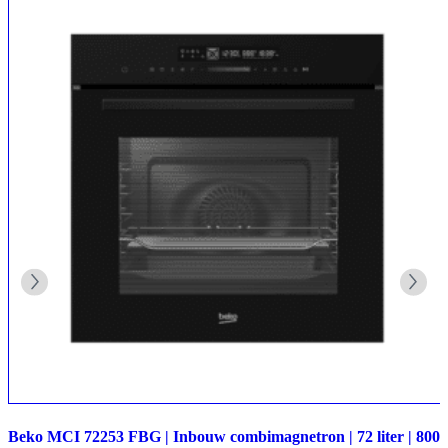
Beko MCI 72253 FBG | Inbouw combimagnetron | 72 liter | 800