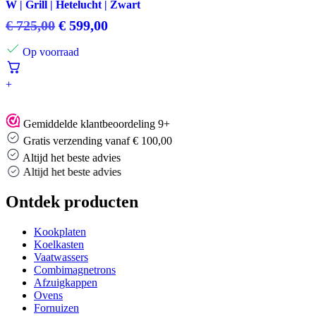
W | Grill | Hetelucht | Zwart
Oorspronkelijke
Huidige
€
725,00
€
599,00
prijs
prijs
Op voorraad
was:
is:
€ 725,00.
€ 599,00.
+
Gemiddelde klantbeoordeling 9+
Gratis verzending vanaf € 100,00
Altijd het beste advies
Altijd het beste advies
Ontdek producten
Kookplaten
Koelkasten
Vaatwassers
Combimagnetrons
Afzuigkappen
Ovens
Fornuizen