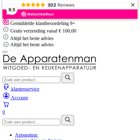
×
302
Reviews
9,5
Skip
Gemiddelde klantbeoordeling 9+
to
Gratis verzending vanaf € 100,00
content
Altijd het beste advies
Altijd het beste advies
klantenservice
Account
0
Apparatuur