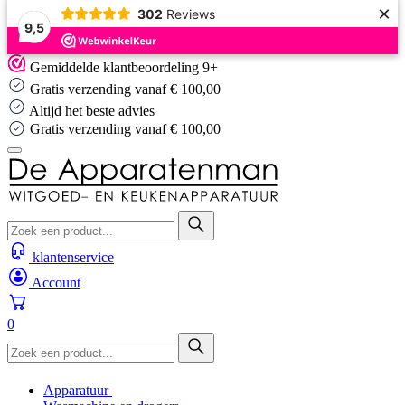
×
302
Reviews
9,5
Skip
Gemiddelde klantbeoordeling 9+
to
Gratis verzending vanaf € 100,00
content
Altijd het beste advies
Altijd het beste advies
klantenservice
Account
0
Apparatuur